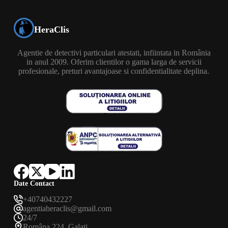
HeraClis
Agentie de detectivi particulari atestati, infiintata in România
in anul 2009. Oferim clientilor o gama larga de servicii
profesionale, preturi avantajoase si confidentialitate deplina.
Date Contact
+40740432227
agentiaheraclis@gmail.com
24/7
Româna 224, Galați