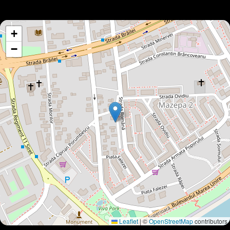
+
−
Leaflet
|
©
OpenStreetMap
contributors