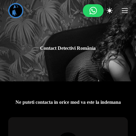
S
a
r
i
l
a
c
o
Contact Detectivi România
n
ț
i
n
u
t
Ne puteti contacta in orice mod va este la indemana