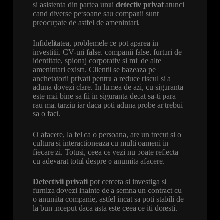
si asistenta din partea unui
detectiv privat
atunci
cand diverse persoane sau companii sunt
preocupate de astfel de amenintari.
Infidelitatea, problemele ce pot aparea in
investitii, CV-uri false, companii false, furturi de
identitate, spionaj corporativ si mii de alte
amenintari exista. Clientii se bazeaza pe
anchetatorii privati pentru a reduce riscul si a
aduna dovezi clare. In lumea de azi, cu siguranta
este mai bine sa fii in siguranta decat sa-ti para
rau mai tarziu iar daca poti aduna probe ar trebui
sa o faci.
O afacere, la fel ca o persoana, are un trecut si o
cultura si interactioneaza cu multi oameni in
fiecare zi. Totusi, ceea ce vezi nu poate reflecta
cu adevarat totul despre o anumita afacere.
Detectivii privati
pot cerceta si investiga si
furniza dovezi inainte de a semna un contract cu
o anumita companie, astfel incat sa poti stabili de
la bun inceput daca asta este ceea ce iti doresti.