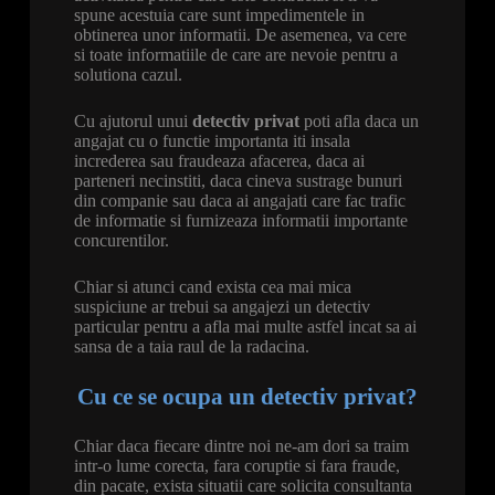
spune acestuia care sunt impedimentele in
obtinerea unor informatii. De asemenea, va cere
si toate informatiile de care are nevoie pentru a
solutiona cazul.
Cu ajutorul unui
detectiv privat
poti afla daca un
angajat cu o functie importanta iti insala
increderea sau fraudeaza afacerea, daca ai
parteneri necinstiti, daca cineva sustrage bunuri
din companie sau daca ai angajati care fac trafic
de informatie si furnizeaza informatii importante
concurentilor.
Chiar si atunci cand exista cea mai mica
suspiciune ar trebui sa angajezi un detectiv
particular pentru a afla mai multe astfel incat sa ai
sansa de a taia raul de la radacina.
Cu ce se ocupa un detectiv privat?
Chiar daca fiecare dintre noi ne-am dori sa traim
intr-o lume corecta, fara coruptie si fara fraude,
din pacate, exista situatii care solicita consultanta