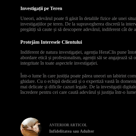
Investigații pe Teren
Uneori, adevărul poate fi găsit în detaliile fizice ale unei si
investigațiilor pe teren. De la supravegherea discretă la interv
pregătiți să caute și să descopere adevărul, indiferent cât de a
Protejăm Interesele Clientului
Indiferent de natura investigației, agenția HeraClis pune întot
abordare etică și profesionalism, agenții săi se angajează să o
integritate în toate aspectele investigației.
Într-o lume în care justiția poate părea uneori un labirint co
ghidare. Cu o echipă dedicată și o expertiză vastă în domeniu
mai delicate și dificile cazuri legale. De la investigații digita
încredere pentru cei care caută adevărul și justiția într-o lume
ANTERIOR
ARTICOL
Infidelitatea sau Adulter