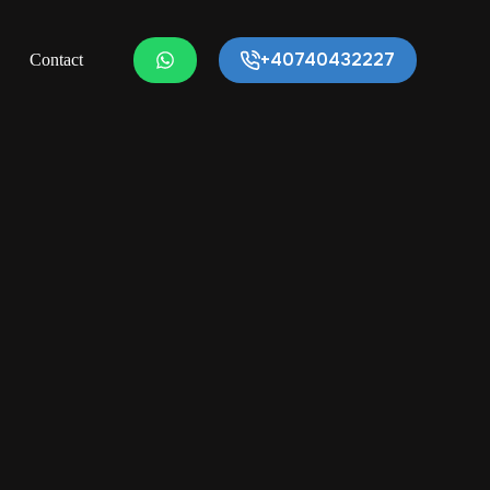
+40740432227
Contact