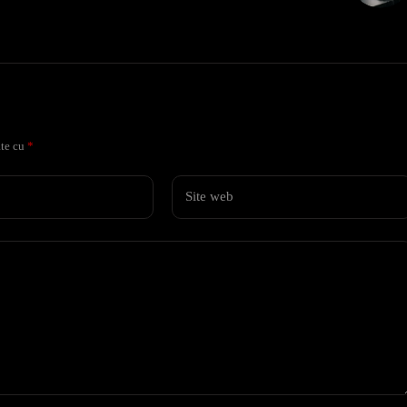
ate cu
*
Site web