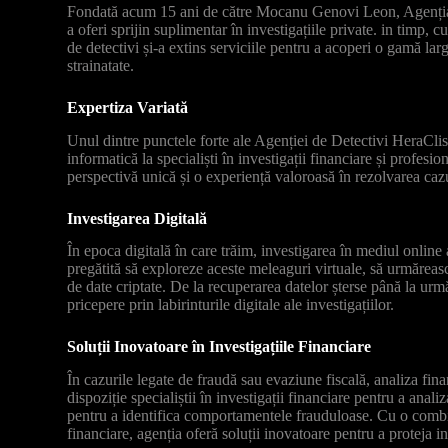
Fondată acum 15 ani de către Mocanu Genovi Leon, Agenția 
a oferi sprijin suplimentar în investigațiile private. in timp, c
de detectivi și-a extins serviciile pentru a acoperi o gamă lar
strainatate.
Expertiza Variată
Unul dintre punctele forte ale Agenției de Detectivi HeraClis 
informatică la specialiști în investigații financiare și profesi
perspectivă unică și o experiență valoroasă în rezolvarea caz
Investigarea Digitală
În epoca digitală în care trăim, investigarea în mediul online
pregătită să exploreze aceste meleaguri virtuale, să urmăreas
de date criptate. De la recuperarea datelor șterse până la urmă
pricepere prin labirinturile digitale ale investigațiilor.
Soluții Inovatoare în Investigațiile Financiare
În cazurile legate de fraudă sau evaziune fiscală, analiza fin
dispoziție specialiștii în investigații financiare pentru a anali
pentru a identifica comportamentele frauduloase. Cu o combinaț
financiare, agenția oferă soluții inovatoare pentru a proteja in