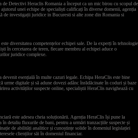
de Detectivi Heraclis Romania a început ca un mic birou cu scopul d
u ajutorul unei echipe de specialiști calificați în diverse domenii, agenția
gă de investigații juridice in Bucuresti si alte zone din Romania si
este diversitatea competențelor echipei sale. De la experți în tehnologi
oniști în cercetarea de teren, fiecare membru al echipei aduce o
urilor juridice complexe.
 a devenit esențială în multe cazuri legale. Echipa HeraClis este bine
că urme digitale și să adune dovezi adânc înrădăcinate în coduri și baze
rirea activităților suspecte online, specialiștii HeraClis navighează cu
anciară este adesea cheia soluționării. Agenția HeraClis își pune la
za în detaliu fluxurile de bani, pentru a urmări tranzacțiile suspecte și
ie de abilități analitice și cunoștințe solide în domeniul legislației
teresele clienților săi în domeniul financiar.