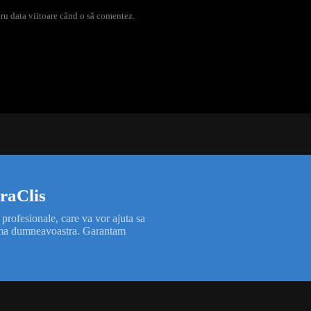
ru data viitoare când o să comentez.
eraClis
 profesionale, care va vor ajuta sa
blema dumneavoastra. Garantam