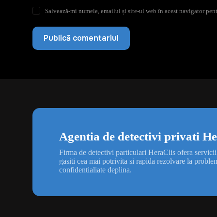
Salvează-mi numele, emailul și site-ul web în acest navigator pent
Publică comentariul
Agentia de detectivi privati H
Firma de detectivi particulari HeraClis ofera servicii
gasiti cea mai potrivita si rapida rezolvare la pro
confidentialiate deplina.