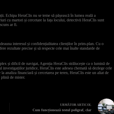
tuații. Echipa HeraClis nu se teme să pășească în lumea reală a
iuri cu martori și cercetare la fața locului, detectivii HeraClis sunt
scuns ar fi.
deauna interesul și confidențialitatea clienților în prim-plan. Cu o
fere rezultate precise și să respecte cele mai înalte standarde de
mplex și dificil de navigat, Agenția HeraClis strălucește ca o lumină de
l investigațiilor juridice, HeraClis este adesea chemată să dezlege cele
le la analiza financiară și cercetarea pe teren, HeraClis este un aliat de
 plină de mister.
URMĂTOR
ARTICOL
Cum funcționează testul poligraf, clar