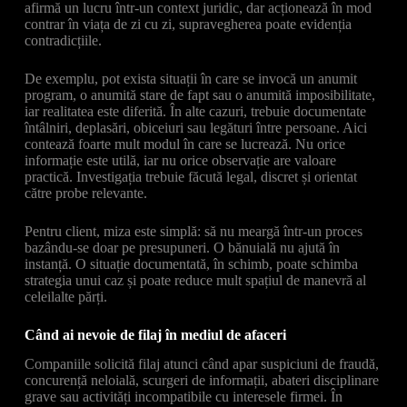
afirmă un lucru într-un context juridic, dar acționează în mod
contrar în viața de zi cu zi, supravegherea poate evidenția
contradicțiile.
De exemplu, pot exista situații în care se invocă un anumit
program, o anumită stare de fapt sau o anumită imposibilitate,
iar realitatea este diferită. În alte cazuri, trebuie documentate
întâlniri, deplasări, obiceiuri sau legături între persoane. Aici
contează foarte mult modul în care se lucrează. Nu orice
informație este utilă, iar nu orice observație are valoare
practică. Investigația trebuie făcută legal, discret și orientat
către probe relevante.
Pentru client, miza este simplă: să nu meargă într-un proces
bazându-se doar pe presupuneri. O bănuială nu ajută în
instanță. O situație documentată, în schimb, poate schimba
strategia unui caz și poate reduce mult spațiul de manevră al
celeilalte părți.
Când ai nevoie de filaj în mediul de afaceri
Companiile solicită filaj atunci când apar suspiciuni de fraudă,
concurență neloială, scurgeri de informații, abateri disciplinare
grave sau activități incompatibile cu interesele firmei. În