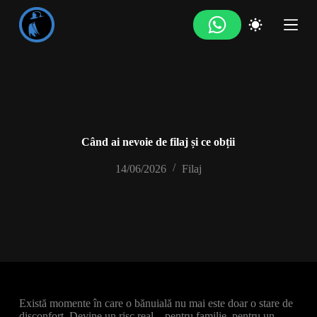
S
a
r
i
l
a
c
o
n
ț
i
Când ai nevoie de filaj și ce obții
n
u
14/06/2026
Filaj
t
Există momente în care o bănuială nu mai este doar o stare de
disconfort. Devine un risc real – pentru familie, pentru un