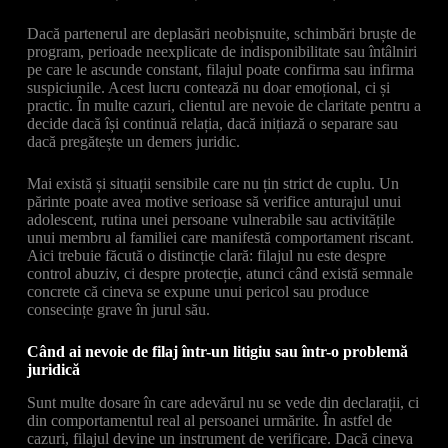
Dacă partenerul are deplasări neobișnuite, schimbări bruște de
program, perioade neexplicate de indisponibilitate sau întâlniri
pe care le ascunde constant, filajul poate confirma sau infirma
suspiciunile. Acest lucru contează nu doar emoțional, ci și
practic. În multe cazuri, clientul are nevoie de claritate pentru a
decide dacă își continuă relația, dacă inițiază o separare sau
dacă pregătește un demers juridic.
Mai există și situații sensibile care nu țin strict de cuplu. Un
părinte poate avea motive serioase să verifice anturajul unui
adolescent, rutina unei persoane vulnerabile sau activitățile
unui membru al familiei care manifestă comportament riscant.
Aici trebuie făcută o distincție clară: filajul nu este despre
control abuziv, ci despre protecție, atunci când există semnale
concrete că cineva se expune unui pericol sau produce
consecințe grave în jurul său.
Când ai nevoie de filaj într-un litigiu sau într-o problemă
juridică
Sunt multe dosare în care adevărul nu se vede din declarații, ci
din comportamentul real al persoanei urmărite. În astfel de
cazuri, filajul devine un instrument de verificare. Dacă cineva