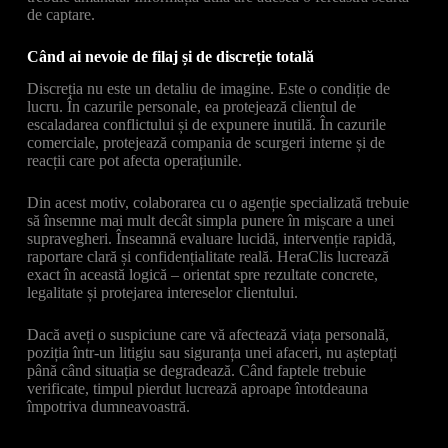
de captare.
Când ai nevoie de filaj și de discreție totală
Discreția nu este un detaliu de imagine. Este o condiție de
lucru. În cazurile personale, ea protejează clientul de
escaladarea conflictului și de expunere inutilă. În cazurile
comerciale, protejează compania de scurgeri interne și de
reacții care pot afecta operațiunile.
Din acest motiv, colaborarea cu o agenție specializată trebuie
să însemne mai mult decât simpla punere în mișcare a unei
supravegheri. Înseamnă evaluare lucidă, intervenție rapidă,
raportare clară și confidențialitate reală. HeraClis lucrează
exact în această logică – orientat spre rezultate concrete,
legalitate și protejarea intereselor clientului.
Dacă aveți o suspiciune care vă afectează viața personală,
poziția într-un litigiu sau siguranța unei afaceri, nu așteptați
până când situația se degradează. Când faptele trebuie
verificate, timpul pierdut lucrează aproape întotdeauna
împotriva dumneavoastră.