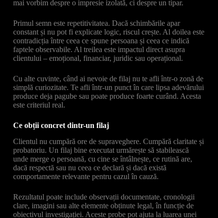
mai vorbim despre o impresie izolată, ci despre un tipar.
Primul semn este repetitivitatea. Dacă schimbările apar
constant și nu pot fi explicate logic, riscul crește. Al doilea este
contradicția între ceea ce spune persoana și ceea ce indică
faptele observabile. Al treilea este impactul direct asupra
clientului – emoțional, financiar, juridic sau operațional.
Cu alte cuvinte, când ai nevoie de filaj nu te afli într-o zonă de
simplă curiozitate. Te afli într-un punct în care lipsa adevărului
produce deja pagube sau poate produce foarte curând. Acesta
este criteriul real.
Ce obții concret dintr-un filaj
Clientul nu cumpără ore de supraveghere. Cumpără claritate și
probatoriu. Un filaj bine executat urmărește să stabilească
unde merge o persoană, cu cine se întâlnește, ce rutină are,
dacă respectă sau nu ceea ce declară și dacă există
comportamente relevante pentru cazul în cauză.
Rezultatul poate include observații documentate, cronologii
clare, imagini sau alte elemente obținute legal, în funcție de
obiectivul investigației. Aceste probe pot ajuta la luarea unei