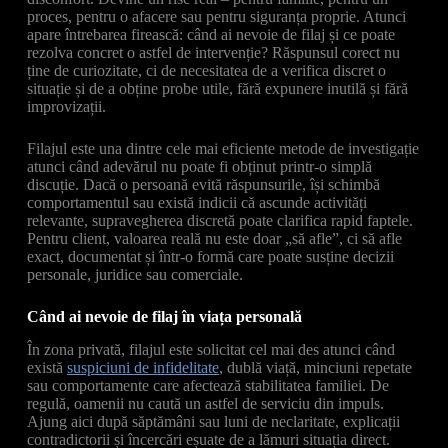
proces, pentru o afacere sau pentru siguranța proprie. Atunci
apare întrebarea firească: când ai nevoie de filaj și ce poate
rezolva concret o astfel de intervenție? Răspunsul corect nu
ține de curiozitate, ci de necesitatea de a verifica discret o
situație și de a obține probe utile, fără expunere inutilă și fără
improvizații.
Filajul este una dintre cele mai eficiente metode de investigație
atunci când adevărul nu poate fi obținut printr-o simplă
discuție. Dacă o persoană evită răspunsurile, își schimbă
comportamentul sau există indicii că ascunde activități
relevante, supravegherea discretă poate clarifica rapid faptele.
Pentru client, valoarea reală nu este doar „să afle”, ci să afle
exact, documentat și într-o formă care poate susține decizii
personale, juridice sau comerciale.
Când ai nevoie de filaj în viața personală
În zona privată, filajul este solicitat cel mai des atunci când
există
suspiciuni de infidelitate
, dublă viață, minciuni repetate
sau comportamente care afectează stabilitatea familiei. De
regulă, oamenii nu caută un astfel de serviciu din impuls.
Ajung aici după săptămâni sau luni de neclaritate, explicații
contradictorii și încercări eșuate de a lămuri situația direct.