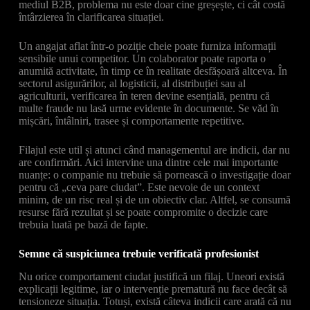
mediul B2B, problema nu este doar cine greșește, ci cât costă
întârzierea în clarificarea situației.
Un angajat aflat într-o poziție cheie poate furniza informații
sensibile unui competitor. Un colaborator poate raporta o
anumită activitate, în timp ce în realitate desfășoară altceva. În
sectorul asigurărilor, al logisticii, al distribuției sau al
agriculturii, verificarea în teren devine esențială, pentru că
multe fraude nu lasă urme evidente în documente. Se văd în
mișcări, întâlniri, trasee și comportamente repetitive.
Filajul este util și atunci când managementul are indicii, dar nu
are confirmări. Aici intervine una dintre cele mai importante
nuanțe: o companie nu trebuie să pornească o investigație doar
pentru că „ceva pare ciudat”. Este nevoie de un context
minim, de un risc real și de un obiectiv clar. Altfel, se consumă
resurse fără rezultat și se poate compromite o decizie care
trebuia luată pe bază de fapte.
Semne că suspiciunea trebuie verificată profesionist
Nu orice comportament ciudat justifică un filaj. Uneori există
explicații legitime, iar o intervenție prematură nu face decât să
tensioneze situația. Totuși, există câteva indicii care arată că nu