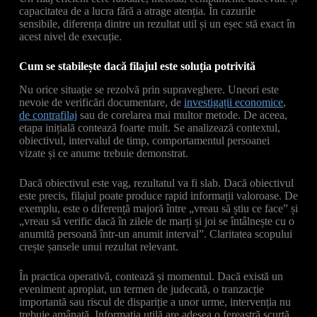
capacitatea de a lucra fără a atrage atenția. În cazurile
sensibile, diferența dintre un rezultat util și un eșec stă exact în
acest nivel de execuție.
Cum se stabilește dacă filajul este soluția potrivită
Nu orice situație se rezolvă prin supraveghere. Uneori este
nevoie de verificări documentare, de
investigații economice
,
de contrafilaj
sau de corelarea mai multor metode. De aceea,
etapa inițială contează foarte mult. Se analizează contextul,
obiectivul, intervalul de timp, comportamentul persoanei
vizate și ce anume trebuie demonstrat.
Dacă obiectivul este vag, rezultatul va fi slab. Dacă obiectivul
este precis, filajul poate produce rapid informații valoroase. De
exemplu, este o diferență majoră între „vreau să știu ce face” și
„vreau să verific dacă în zilele de marți și joi se întâlnește cu o
anumită persoană într-un anumit interval”. Claritatea scopului
crește șansele unui rezultat relevant.
În practica operativă, contează și momentul. Dacă există un
eveniment apropiat, un termen de judecată, o tranzacție
importantă sau riscul de dispariție a unor urme, intervenția nu
trebuie amânată. Informația utilă are adesea o fereastră scurtă