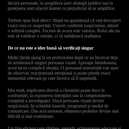
decizii personale, la pregătirea unei strategii juridice sau la
protejarea unei afaceri înainte ca prejudiciul să se amplifice.
Trebuie spus însă direct: filajul nu garantează că veți descoperi
exact ceea ce suspectați. Uneori confirmă suspiciunea, alteori
o infirmă complet. Tocmai de aceea este valoros. Rolul său nu
este să valideze o emoție, ci să stabilească realitatea.
De ce nu este o idee bună să verificați singur
Mulți clienți ajung la un profesionist după ce au încercat deja
să urmărească singuri persoana vizată. Aproape întotdeauna,
acest lucru complică situația. O persoană neinstruită este ușor
de observat, reacționează emoțional și poate pierde exact
momentul relevant pe care încerca să îl surprindă.
Mai mult, implicarea directă a clientului poate duce la
confruntări, la expunerea intențiilor sau la compromiterea
completă a investigației. Dacă persoana vizată devine
suspicioasă, își schimbă traseele, programul și modul de
comunicare. Din acel moment, obținerea probelor devine mai
dificilă și mai costisitoare.
Un filaj eficient cere răbdare, metodă, echipamente adecvate și