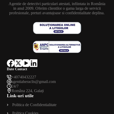
Agentie de detectivi particulari atestati, infiintata in România
in anul 2009. Oferim clientilor o gama larga de servicii
profesionale, preturi avantajoase si confidentialitate deplina.
Date Contact
+40740432227
agentiaheraclis@gmail.com
24/7
Româna 224, Galați
Link-uri utile
Politica de Confidentialitate
Politica Cookies